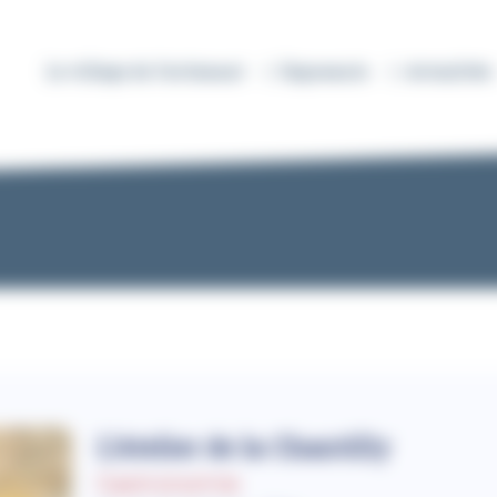
Le village de l’artisanat
Exposants
Actualités
L’Atelier de la Chantilly
Gastronomie