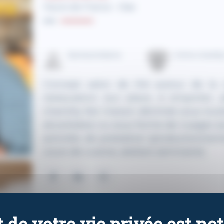
Hauts-de-France - Oise
Bertrand Alaime
Crème chantill
Concept salon de thé autour de la c
restauration (sur place, à emporter, p
chantilly fait maison déclinée sous tout
alcoolisées) ou sous forme de nuages (ave
activités de prestation (production/ven
cours de cuisine, ateliers séminaire).
Tous les exposants