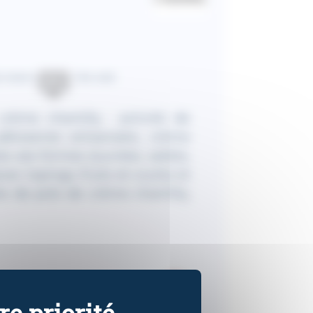
y maison
Site web
rème chantilly : activité de
âtisseries artisanales, crème
es ses formes (sucrées, salées,
c topings, fruits et coulis) et
te de pots de crème chantilly,