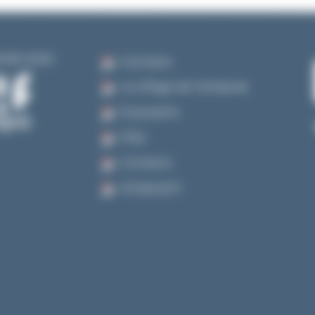
riat avec
A propos
Le village de l’artisanat
Exposants
FAQ
Contacts
Artisanat.fr